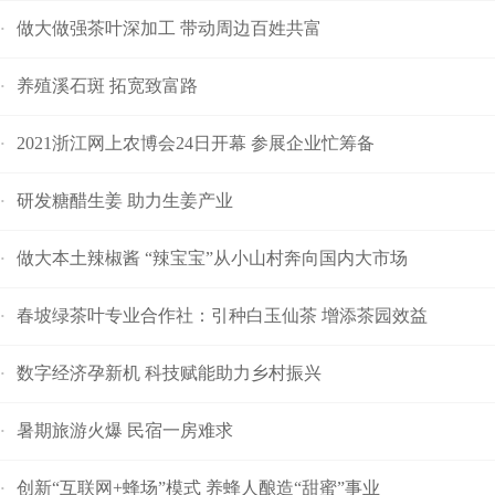
做大做强茶叶深加工 带动周边百姓共富
·
养殖溪石斑 拓宽致富路
·
2021浙江网上农博会24日开幕 参展企业忙筹备
·
研发糖醋生姜 助力生姜产业
·
做大本土辣椒酱 “辣宝宝”从小山村奔向国内大市场
·
春坡绿茶叶专业合作社：引种白玉仙茶 增添茶园效益
·
数字经济孕新机 科技赋能助力乡村振兴
·
暑期旅游火爆 民宿一房难求
·
创新“互联网+蜂场”模式 养蜂人酿造“甜蜜”事业
·