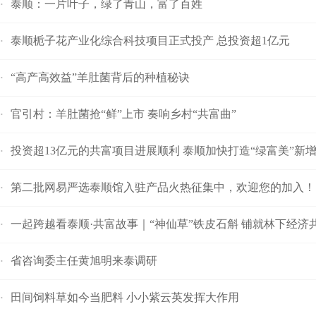
泰顺：一片叶子，绿了青山，富了百姓
·
泰顺栀子花产业化综合科技项目正式投产 总投资超1亿元
·
“高产高效益”羊肚菌背后的种植秘诀
·
官引村：羊肚菌抢“鲜”上市 奏响乡村“共富曲”
·
投资超13亿元的共富项目进展顺利 泰顺加快打造“绿富美”新
·
第二批网易严选泰顺馆入驻产品火热征集中，欢迎您的加入！
·
一起跨越看泰顺·共富故事｜“神仙草”铁皮石斛 铺就林下经济
·
省咨询委主任黄旭明来泰调研
·
田间饲料草如今当肥料 小小紫云英发挥大作用
·