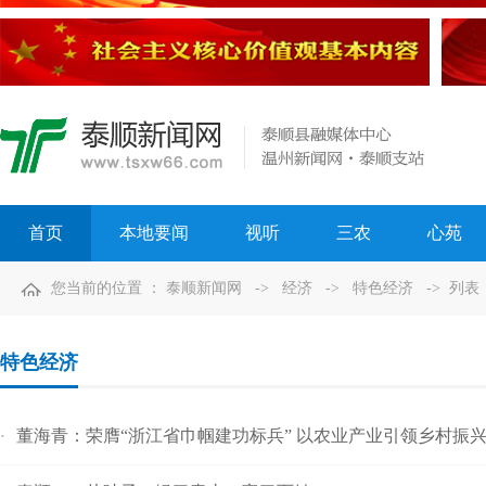
首页
本地要闻
视听
三农
心苑
您当前的位置 ：
泰顺新闻网
->
经济
->
特色经济
-> 列表
特色经济
董海青：荣膺“浙江省巾帼建功标兵” 以农业产业引领乡村振
·