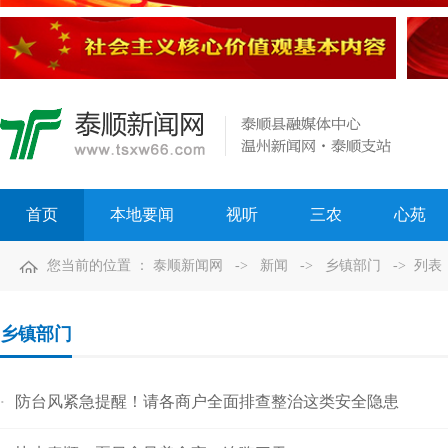
首页
本地要闻
视听
三农
心苑
您当前的位置 ：
泰顺新闻网
->
新闻
->
乡镇部门
-> 列表
乡镇部门
防台风紧急提醒！请各商户全面排查整治这类安全隐患
·