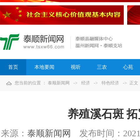
首页
本地要闻
视听
三农
心苑
您当前的位置 ：
泰顺新闻网
->
经济
->
特色经济
-> 正文
养殖溪石斑 
来源：
泰顺新闻网
发布时间：
2021