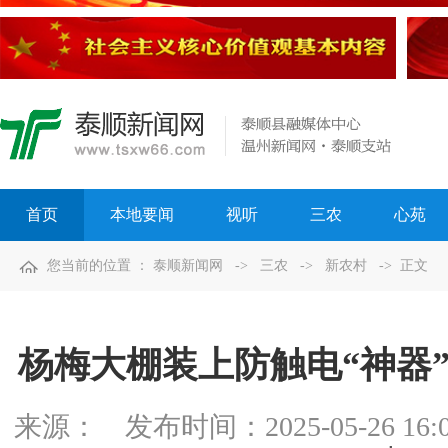
首页
本地要闻
视听
三农
心苑
您当前的位置 ：
泰顺新闻网
->
三农
->
新农村
-> 正文
杨梅大棚装上防触电“神器
来源：
发布时间：
2025-05-26 16: