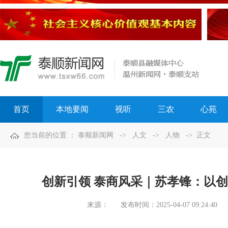
首页
本地要闻
视听
三农
心苑
您当前的位置 ：
泰顺新闻网
->
人文
->
人物
-> 正文
创新引领 泰商风采｜苏孝锋：以创
来源：
发布时间：
2025-04-07 09:24:40