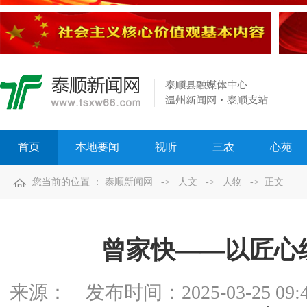
首页
本地要闻
视听
三农
心苑
您当前的位置 ：
泰顺新闻网
->
人文
->
人物
-> 正文
曾家快——以匠心
来源：
发布时间：
2025-03-25 09: