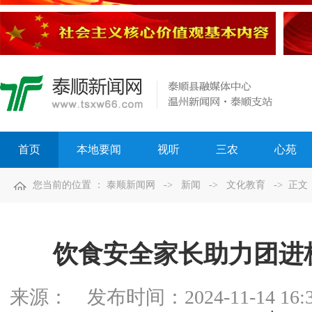
首页
本地要闻
视听
三农
心苑
您当前的位置 ：
泰顺新闻网
->
新闻
->
文化教育
-> 正文
饮食安全家长助力团进
来源：
发布时间：
2024-11-14 16: