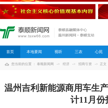
首页
本地要闻
视听
三农
心苑
您当前的位置 ：
泰顺新闻网
->
经济
->
招商引资
-> 正文
温州吉利新能源商用车生产
计11月份