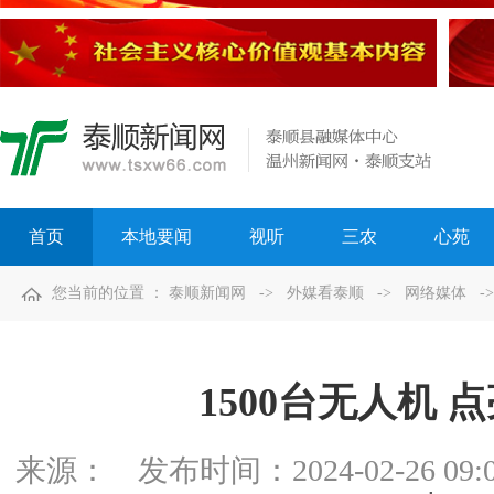
首页
本地要闻
视听
三农
心苑
您当前的位置 ：
泰顺新闻网
->
外媒看泰顺
->
网络媒体
-
1500台无人机 
来源：
发布时间：
2024-02-26 09: