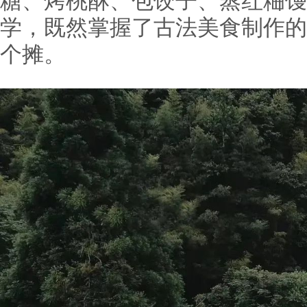
糖、烤桃酥、包饺子、蒸红粬馒
学，既然掌握了古法美食制作的
个摊。