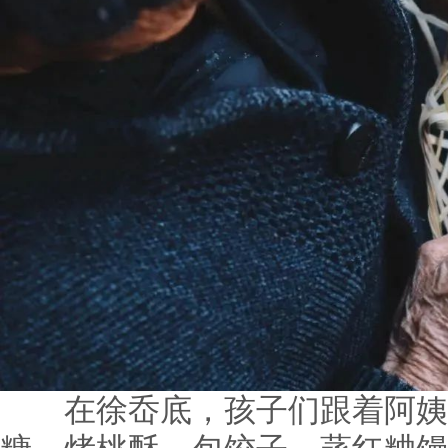
在徐岙底，孩子们跟着阿姨