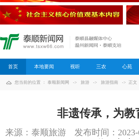
首页
本地要闻
视听
三农
心苑
您当前的位置 ：
泰顺新闻网
->
旅游
->
旅游指南
-> 正文
非遗传承，为教
来源：
泰顺旅游
发布时间：
2023-