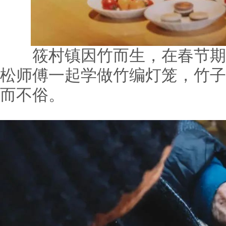
筱村镇因竹而生，在春节期
松师傅一起学做竹编灯笼，竹子
而不俗。