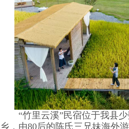
“竹里云溪”民宿位于我县少
乡，由80后的陈氏三兄妹海外