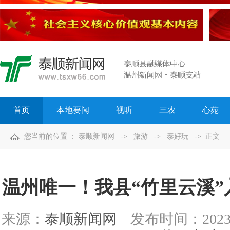
首页
本地要闻
视听
三农
心苑
您当前的位置 ：
泰顺新闻网
->
旅游
->
泰好玩
-> 正文
温州唯一！我县“竹里云溪
来源：
泰顺新闻网
发布时间：
2023