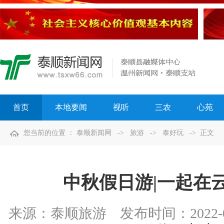
首页
本地要闻
视听
三农
心苑
您当前的位置 ：
泰顺新闻网
->
旅游
->
泰好玩
-> 正文
中秋假日游|一起在
来源：
泰顺旅游
发布时间：
2022-