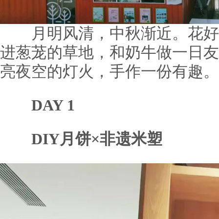
月明风清，中秋渐近。花好
进葱茏的草地，和奶牛做一日友
亮夜空的灯火，手作一份有趣。
DAY 1
DIY月饼×非遗米塑