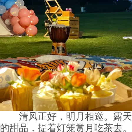
清风正好，明月相邀。露天
的甜品，提着灯笼赏月吃茶去。