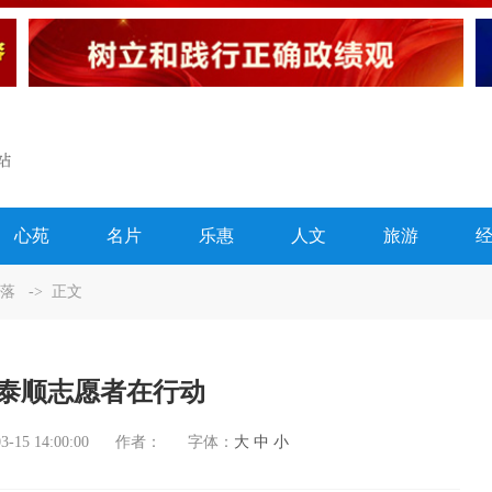
心苑
名片
乐惠
人文
旅游
落
-> 正文
，泰顺志愿者在行动
3-15 14:00:00
作者：
字体：
大
中
小