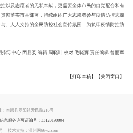
控以及志愿者的无私奉献，更需要全体市民的自觉配合和有
，贯彻落实市县部署，持续组织广大志愿者参与疫情防控志愿
参与、人人支持的全民防控社会宣传氛围，为筑牢疫情防控防
导中心 团县委 编辑 周晓叶 校对 毛晓辉 责任编辑 曾丽军
【打印本稿】
【关闭窗口】
：泰顺县罗阳镇爱民路216号
息服务许可证编号：33120190004
71号 技术支持：温州网66wz.com