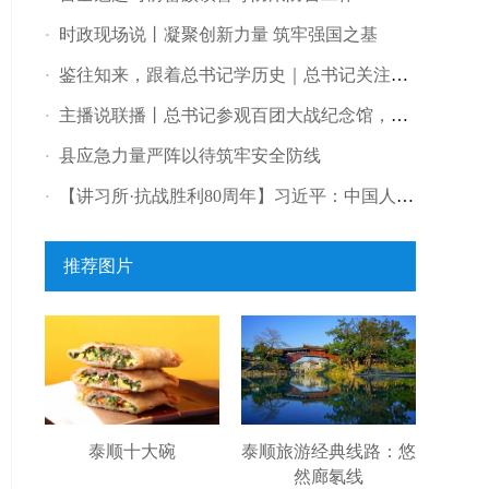
时政现场说丨凝聚创新力量 筑牢强国之基
·
鉴往知来，跟着总书记学历史｜总书记关注的这场战役，为何闻名中外？
·
主播说联播丨总书记参观百团大战纪念馆，传递哪些信息？
·
县应急力量严阵以待筑牢安全防线
·
【讲习所·抗战胜利80周年】习近平：中国人民对和平有着孜孜不倦的追求
·
推荐图片
泰顺十大碗
泰顺旅游经典线路：悠
然廊氡线