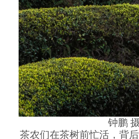
钟鹏 
茶农们在茶树前忙活，背后