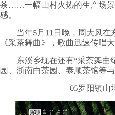
茶……一幅山村火热的生产场景
感。
当年5月11日晚，周大风在
《采茶舞曲》，歌曲迅速传唱大
东溪乡现在还有“采茶舞曲纪
园、浙南白茶园、泰顺茶馆等与
05罗阳镇山