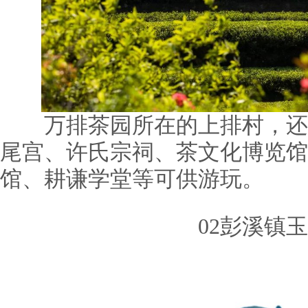
万排茶园所在的上排村，还
尾宫、许氏宗祠、茶文化博览馆
馆、耕谦学堂等可供游玩。
02彭溪镇