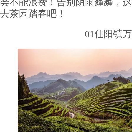
会不能浪费！告别阴雨霾霾，这
去茶园踏春吧！
01仕阳镇