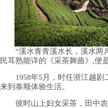
“溪水青青溪水长，溪水两岸
民耳熟能详的《采茶舞曲》,便
1958年5月，时任浙江越剧
来到泰顺体验生活。
彼时山上妇女采茶，田中农