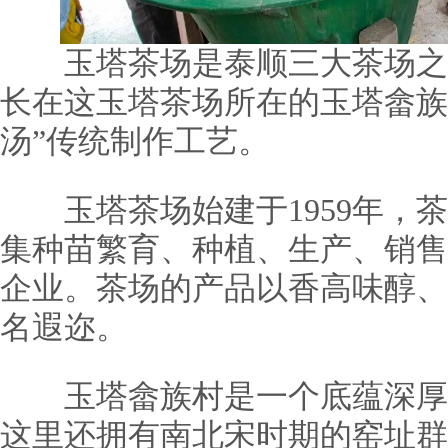
玉塔茶场是泰顺三大茶场之一
长在这玉塔茶场所在的玉塔畲族
汤”传统制作工艺。
玉塔茶场始建于1959年，茶场
集种苗繁育、种植、生产、销售
企业。茶场的产品以香高味醇、
名遐迩。
玉塔畲族村是一个底蕴深厚
这里还拥有南北宋时期的窑址群