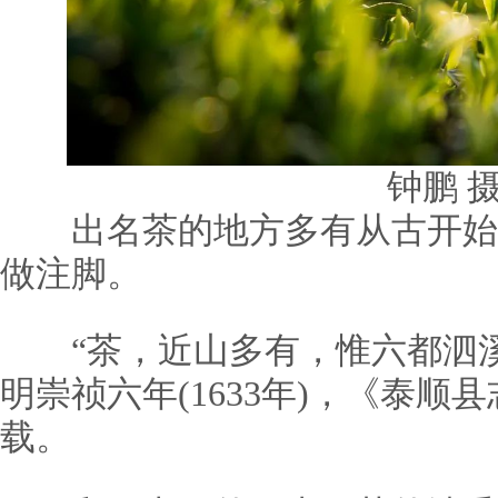
钟鹏 
出名茶的地方多有从古开始
做注脚。
“茶，近山多有，惟六都泗溪
明崇祯六年(1633年)，《泰
载。