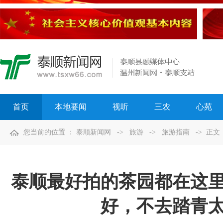
首页
本地要闻
视听
三农
心苑
您当前的位置 ：
泰顺新闻网
->
旅游
->
旅游指南
-> 正文
泰顺最好拍的茶园都在这
好，不去踏青