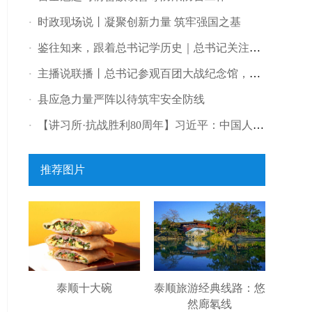
时政现场说丨凝聚创新力量 筑牢强国之基
·
鉴往知来，跟着总书记学历史｜总书记关注的这场战役，为何闻名中外？
·
主播说联播丨总书记参观百团大战纪念馆，传递哪些信息？
·
县应急力量严阵以待筑牢安全防线
·
【讲习所·抗战胜利80周年】习近平：中国人民对和平有着孜孜不倦的追求
·
推荐图片
泰顺十大碗
泰顺旅游经典线路：悠
然廊氡线