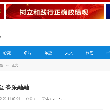
心苑
名片
乐惠
人文
旅游
落
-> 正文
至 耆乐融融
2-22 11:07:04
作者：
字体：
大
中
小