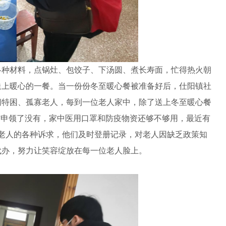
种材料，点锅灶、包饺子、下汤圆、煮长寿面，忙得热火朝
送上暖心的一餐。当一份份冬至暖心餐被准备好后，仕阳镇社
问特困、孤寡老人，每到一位老人家中，除了送上冬至暖心餐
”申领了没有，家中医用口罩和防疫物资还够不够用，最近有
..对老人的各种诉求，他们及时登册记录，对老人因缺乏政策知
代办，努力让笑容绽放在每一位老人脸上。