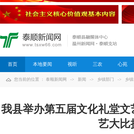
首页
本地要闻
视听
三农
心苑
您当前的位置 ：
泰顺新闻网
->
新闻
->
乡镇部门
->
乡镇
我县举办第五届文化礼堂文
艺大比