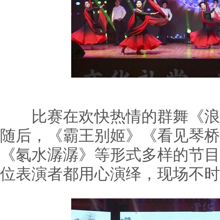
比赛在欢快热情的群舞《浪
随后，《霸王别姬》《看见琴桥
《氡水潺潺》等形式多样的节目
位表演者都用心演绎，现场不时