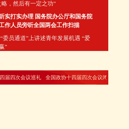
之略，然后有一定之功”
听实打实办理 国务院办公厅和国务院
工作人员旁听全国两会工作扫描
 “委员通道”上讲述青年发展机遇 “爱
四届四次会议闭幕会在京举行
赢”
取样返回！天问三号任务计划今年转
制阶段
次会议巡礼
艺创作如何坚守“价值基线”？
全国政协十四届四次会议闭幕会在京举行
两会新华社快讯：全国人大