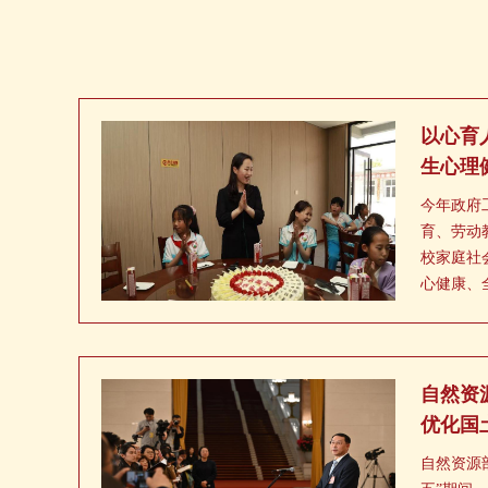
以心育
生心理
今年政府
育、劳动
校家庭社
心健康、
自然资
优化国
自然资源