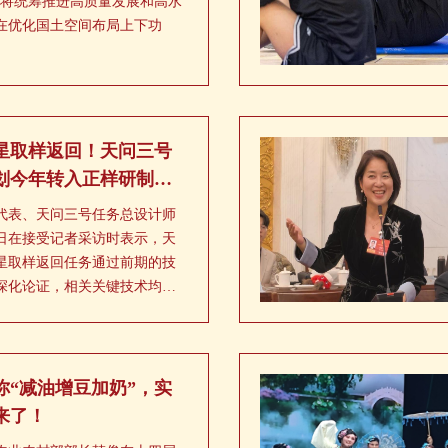
，将统筹推进高质量发展和高水
在优化国土空间布局上下功
星取样返回！天问三号
划今年转入正样研制阶
代表、天问三号任务总设计师
2日在接受记者采访时表示，天
星取样返回任务通过前期的技
深化论证，相关关键技术均已
性成果。工程主线正在开展初
计划今年转入正样研制阶段，
进展顺利。
你“减油增豆加奶”，实
来了！