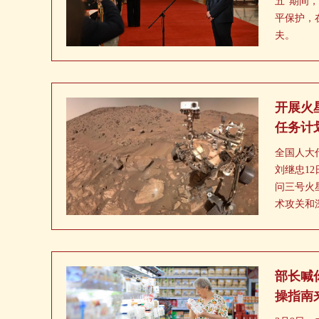
五”期间
平保护，
夫。
开展火
任务计
段
全国人大
刘继忠1
问三号火
术攻关和
取得突破
样研制，
各项工作
部长喊
操指南