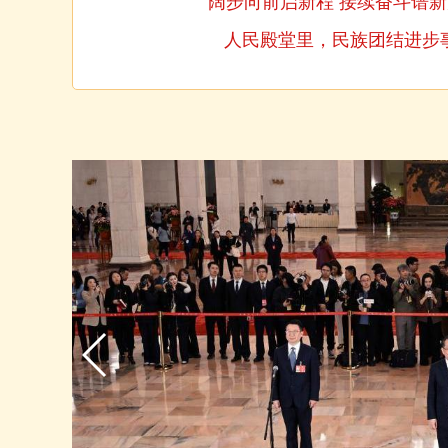
阔步向前启新程 接续奋斗谱新
人民殿堂里，民族团结进步