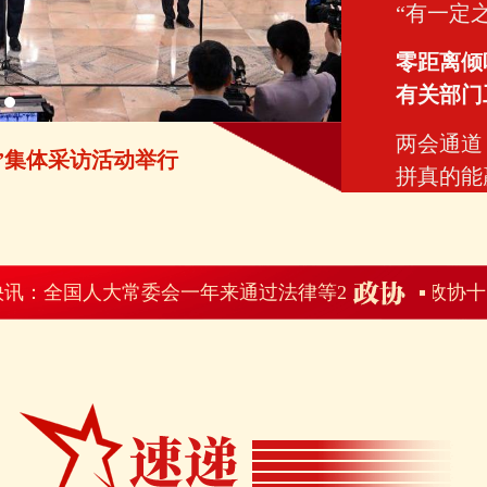
“有一定
零距离倾
有关部门
两会通道
”集体采访活动举行
全国政协十
拼真的能
开展火星
入正样研
国人大常委会一年来通过法律等24件
起团结奋斗、共创未来的磅礴力量——全国政协十四届四
AIGC浪潮下，文