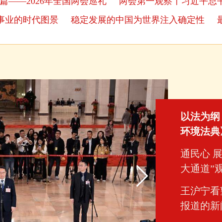
篇——2026年全国两会巡礼
两会第一观察丨习近平总书
事业的时代图景
稳定发展的中国为世界注入确定性
以法为纲
环境法典
通民心 展
大通道”
王沪宁看
报道的新