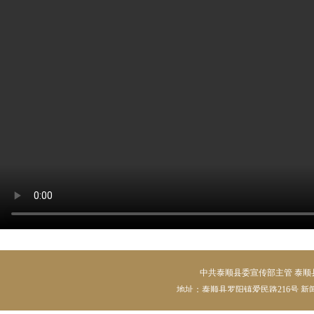
中共泰顺县委宣传部主管 泰顺县
地址：泰顺县罗阳镇爱民路216号 新闻热线：05